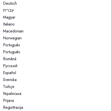
Deutsch
עברית
Magyar
Italiano
Macedonian
Norwegian
Português
Português
Română
Русский
Español
Svenska
Türkçe
Українська
Prijava
Registtracija