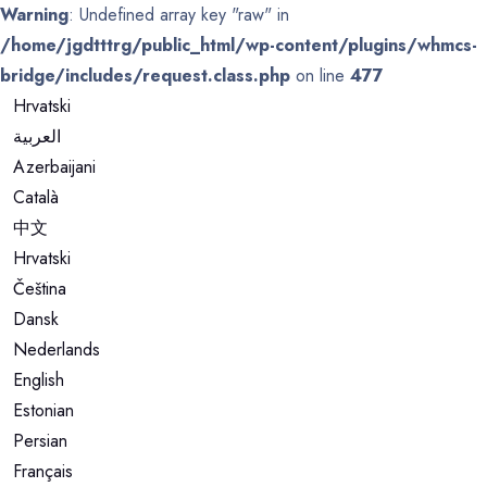
Warning
: Undefined array key "raw" in
/home/jgdtttrg/public_html/wp-content/plugins/whmcs-
bridge/includes/request.class.php
on line
477
Hrvatski
العربية
Azerbaijani
Català
中文
Hrvatski
Čeština
Dansk
Nederlands
English
Estonian
Persian
Français