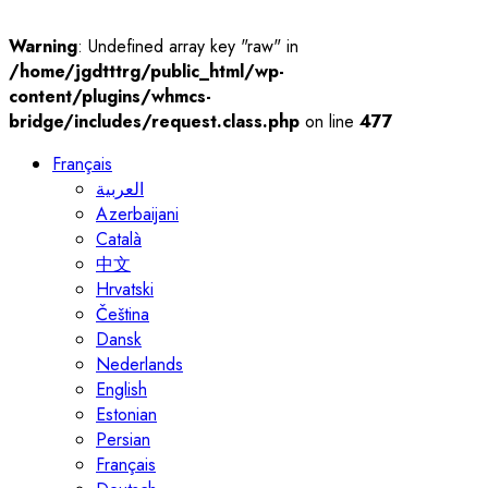
Warning
: Undefined array key "raw" in
/home/jgdtttrg/public_html/wp-
content/plugins/whmcs-
bridge/includes/request.class.php
on line
477
Français
العربية
Azerbaijani
Català
中文
Hrvatski
Čeština
Dansk
Nederlands
English
Estonian
Persian
Français