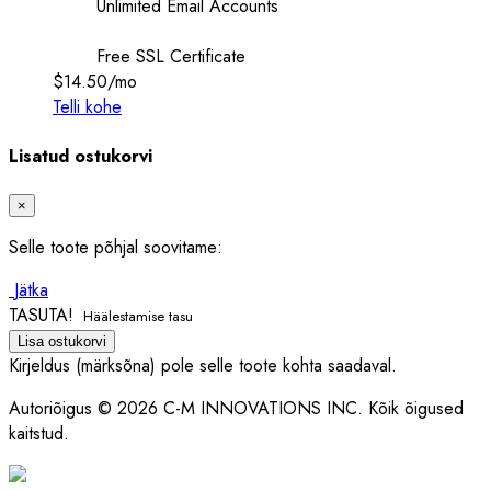
Unlimited Email Accounts
Free SSL Certificate
$14.50
/mo
Telli kohe
Lisatud ostukorvi
×
Selle toote põhjal soovitame:
Jätka
TASUTA!
Häälestamise tasu
Lisa ostukorvi
Kirjeldus (märksõna) pole selle toote kohta saadaval.
Autoriõigus © 2026 C-M INNOVATIONS INC. Kõik õigused
kaitstud.