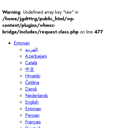
Warning
: Undefined array key "raw" in
/home/jgdtttrg/public_html/wp-
content/plugins/whmcs-
bridge/includes/request.class.php
on line
477
Estonian
العربية
Azerbaijani
Català
中文
Hrvatski
Čeština
Dansk
Nederlands
English
Estonian
Persian
Français