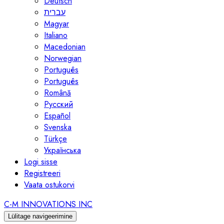
Deutsch
עברית
Magyar
Italiano
Macedonian
Norwegian
Português
Português
Română
Русский
Español
Svenska
Türkçe
Українська
Logi sisse
Registreeri
Vaata ostukorvi
C-M INNOVATIONS INC
Lülitage navigeerimine